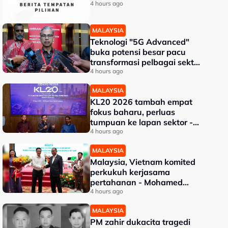
4 hours ago
MALAYSIA
Teknologi "5G Advanced"
buka potensi besar pacu
transformasi pelbagai sektor
- Fahmi
4 hours ago
MALAYSIA
KL20 2026 tambah empat
fokus baharu, perluas
tumpuan ke lapan sektor -
Akmal Nasrullah
4 hours ago
MALAYSIA
Malaysia, Vietnam komited
perkukuh kerjasama
pertahanan - Mohamed
Khaled
4 hours ago
MALAYSIA
PM zahir dukacita tragedi