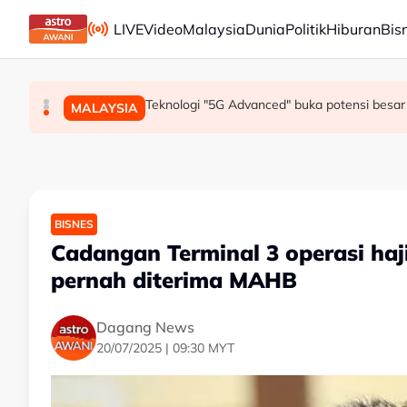
Skip to main content
LIVE
Video
Malaysia
Dunia
Politik
Hiburan
Bis
Mohamed Salah sertai Trabzonspor, terima €17 
Berita tempatan pilihan sepanjang hari ini
Teknologi "5G Advanced" buka potensi besar 
MALAYSIA
MALAYSIA
SUKAN
BISNES
Cadangan Terminal 3 operasi haj
pernah diterima MAHB
Dagang News
20/07/2025 | 09:30 MYT