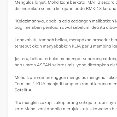
Mengulas lanjut, Mohd Izani berkata, MAHB secara a
disenaraikan semula kerajaan pada RMK-13 kera
"Kelazimannya, apabila ada cadangan melibatkan M
bagi memberi penilaian awal sebelum idea itu diba
Langkah itu tambah beliau, merupakan prosedur bi
tersebut akan menyebabkan KLIA perlu membina la
Justeru, beliau terbuka mendengar sebarang cadan
hab umrah ASEAN selaras misi yang ditetapkan ole
Mohd Izani namun enggan mengulas mengenai lokasi
Terminal 1 KLIA menjadi tumpuan ramai kerana me
Satelit A.
"Itu mungkin cakap-cakap orang sahaja tetapi saya s
kata Mohd Izani apabila merujuk status kawasan ber