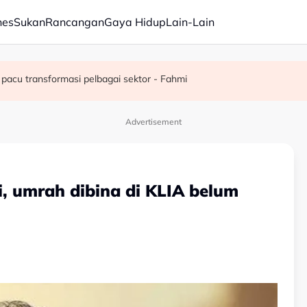
nes
Sukan
Rancangan
Gaya Hidup
Lain-Lain
juta semusim
pacu transformasi pelbagai sektor - Fahmi
Advertisement
i, umrah dibina di KLIA belum