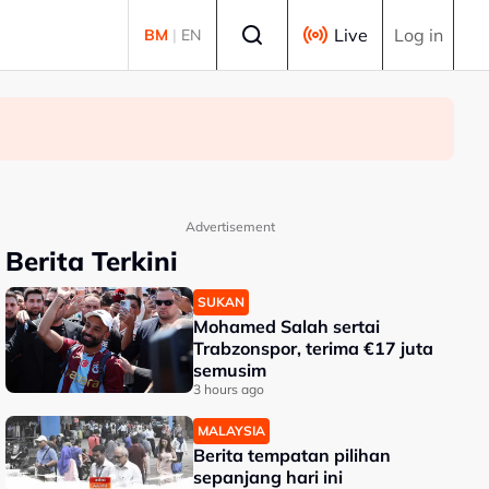
Select language
Live
Log in
BM
|
EN
Advertisement
Berita Terkini
SUKAN
Mohamed Salah sertai
Trabzonspor, terima €17 juta
semusim
3 hours ago
MALAYSIA
Berita tempatan pilihan
sepanjang hari ini