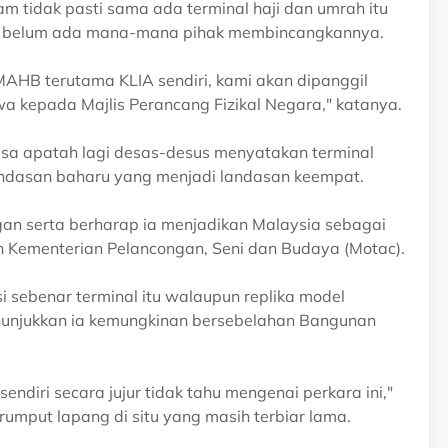
m tidak pasti sama ada terminal haji dan umrah itu
na belum ada mana-mana pihak membincangkannya.
AHB terutama KLIA sendiri, kami akan dipanggil
wa kepada Majlis Perancang Fizikal Negara," katanya.
asa apatah lagi desas-desus menyatakan terminal
ndasan baharu yang menjadi landasan keempat.
gan serta berharap ia menjadikan Malaysia sebagai
h Kementerian Pelancongan, Seni dan Budaya (Motac).
 sebenar terminal itu walaupun replika model
nunjukkan ia kemungkinan bersebelahan Bangunan
endiri secara jujur tidak tahu mengenai perkara ini,"
umput lapang di situ yang masih terbiar lama.