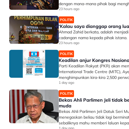
dengan mana-mana pihak bagi menghad
23 hours ago
POLITIK
‘Kalau saya dianggap orang luar
Ahmad Zahid berkata, adalah menjad
cadangan nama kepada pihak istana.
23 hours ago
POLITIK
Keadilan anjur Kongres Nasion
Parti Keadilan Rakyat (PKR) akan m
International Trade Centre (MITC), A
menghimpunkan kira-kira 2,500 perwa
1 day ago
POLITIK
Bekas Ahli Parlimen Jeli tidak 
muda
Bekas Ahli Parlimen Jeli Datuk Seri
menegaskan beliau tidak lagi bermin
sebaliknya mahu memberi laluan kepa
1 day ago