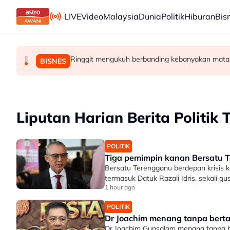
Skip to main content
LIVE
Video
Malaysia
Dunia
Politik
Hiburan
Bis
Ringgit mengukuh berbanding kebanyakan mata 
Bekas Ketua Hakim Negara Tun Mohamed Eus
Kes Ismail Sabri: Pendakwaan ditangguh ke
MALAYSIA
MALAYSIA
BISNES
Liputan Harian Berita Politik T
POLITIK
Tiga pemimpin kanan Bersatu T
Bersatu Terengganu berdepan krisis 
termasuk Datuk Razali Idris, sekali gu
1 hour ago
POLITIK
Dr Joachim menang tanpa bert
Dr Joachim Gunsalam menang tanpa b