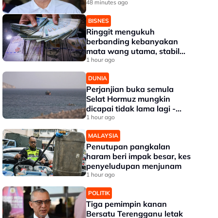
kesihatan
48 minutes ago
BISNES
Ringgit mengukuh
berbanding kebanyakan
mata wang utama, stabil
dengan dolar AS
1 hour ago
DUNIA
Perjanjian buka semula
Selat Hormuz mungkin
dicapai tidak lama lagi -
Trump
1 hour ago
MALAYSIA
Penutupan pangkalan
haram beri impak besar, kes
penyeludupan menjunam
1 hour ago
POLITIK
Tiga pemimpin kanan
Bersatu Terengganu letak