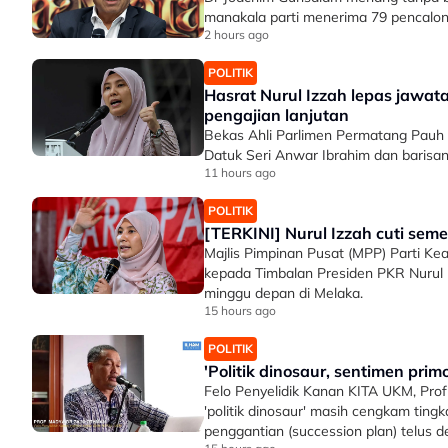
manakala parti menerima 79 pencalo
2 hours ago
POLITIK
Hasrat Nurul Izzah lepas jawa
pengajian lanjutan
Bekas Ahli Parlimen Permatang Pauh
Datuk Seri Anwar Ibrahim dan barisa
11 hours ago
POLITIK
[TERKINI] Nurul Izzah cuti se
Majlis Pimpinan Pusat (MPP) Parti Ke
kepada Timbalan Presiden PKR Nurul 
minggu depan di Melaka.
15 hours ago
POLITIK
'Politik dinosaur, sentimen prim
Felo Penyelidik Kanan KITA UKM, Pro
'politik dinosaur' masih cengkam ting
penggantian (succession plan) telus 