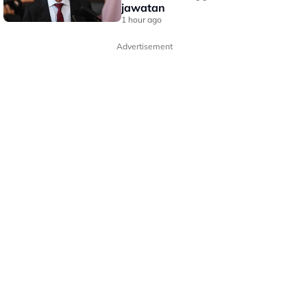
jawatan
1 hour ago
Advertisement