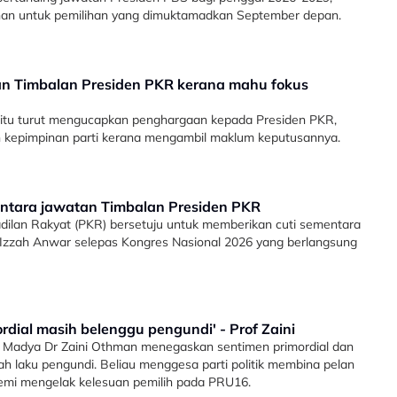
nan untuk pemilihan yang dimuktamadkan September depan.
tan Timbalan Presiden PKR kerana mahu fokus
 itu turut mengucapkan penghargaan kepada Presiden PKR,
n kepimpinan parti kerana mengambil maklum keputusannya.
mentara jawatan Timbalan Presiden PKR
adilan Rakyat (PKR) bersetuju untuk memberikan cuti sementara
Izzah Anwar selepas Kongres Nasional 2026 yang berlangsung
ordial masih belenggu pengundi' - Prof Zaini
f Madya Dr Zaini Othman menegaskan sentimen primordial dan
kah laku pengundi. Beliau menggesa parti politik membina pelan
demi mengelak kelesuan pemilih pada PRU16.