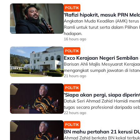
POLITIK
'Rafizi hipokrit, masuk PRN M
Angkatan Muda Keadilan (AMK) terus m
Ramli untuk turut serta dalam Piliha
hadapan.
16 hours ago
POLITIK
Exco Kerajaan Negeri Sembilan
Barisan Ahli Majlis Mesyuarat Kerajaa
mengangkat sumpah jawatan di Istana B
21 hours ago
POLITIK
'Siapa akan pergi, siapa diperi
Datuk Seri Ahmad Zahid Hamidi memb
tugas secara profesional daripada se
22 hours ago
POLITIK
BN mahu pertahan 21 kerusi D
Ahmad Zahid berkata BN kekal terbu