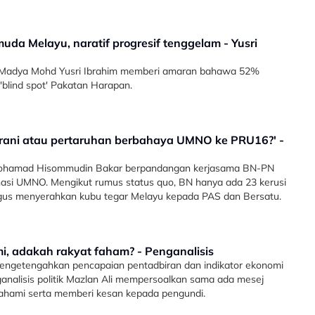
da Melayu, naratif progresif tenggelam - Yusri
f Madya Mohd Yusri Ibrahim memberi amaran bahawa 52%
blind spot' Pakatan Harapan.
rani atau pertaruhan berbahaya UMNO ke PRU16?' -
Mohamad Hisommudin Bakar berpandangan kerjasama BN-PN
asi UMNO. Mengikut rumus status quo, BN hanya ada 23 kerusi
i gus menyerahkan kubu tegar Melayu kepada PAS dan Bersatu.
, adakah rakyat faham? - Penganalisis
mengetengahkan pencapaian pentadbiran dan indikator ekonomi
alisis politik Mazlan Ali mempersoalkan sama ada mesej
fahami serta memberi kesan kepada pengundi.