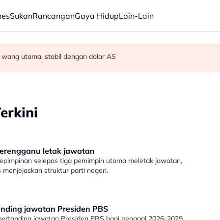
nes
Sukan
Rancangan
Gaya Hidup
Lain-Lain
wang utama, stabil dengan dolar AS
off Chin meninggal dunia pada usia 91 tahun
 27 Ogos susulan masalah kesihatan
erkini
erengganu letak jawatan
kepimpinan selepas tiga pemimpin utama meletak jawatan,
s menjejaskan struktur parti negeri.
anding jawatan Presiden PBS
ertanding jawatan Presiden PBS bagi penggal 2026-2029,