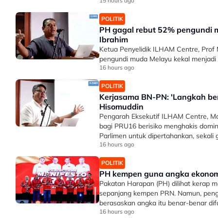
15 hours ago
POLITIK
PH gagal rebut 52% pengundi mu
Ibrahim
Ketua Penyelidik ILHAM Centre, Pro
pengundi muda Melayu kekal menjadi '
16 hours ago
POLITIK
Kerjasama BN-PN: 'Langkah be
Hisomuddin
Pengarah Eksekutif ILHAM Centre, 
bagi PRU16 berisiko menghakis domin
Parlimen untuk dipertahankan, sekal
16 hours ago
POLITIK
PH kempen guna angka ekonomi
Pakatan Harapan (PH) dilihat kerap 
sepanjang kempen PRN. Namun, pengan
berasaskan angka itu benar-benar di
16 hours ago