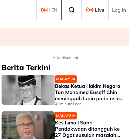
Select language
Live
Log in
BM
|
EN
Advertisement
Berita Terkini
MALAYSIA
Bekas Ketua Hakim Negara
Tun Mohamed Eusoff Chin
meninggal dunia pada usia
91 tahun
43 minutes ago
MALAYSIA
Kes Ismail Sabri:
Pendakwaan ditangguh ke
27 Ogos susulan masalah