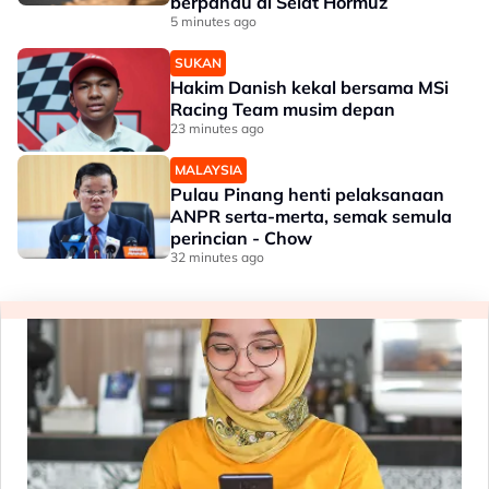
berpandu di Selat Hormuz
5 minutes ago
SUKAN
Hakim Danish kekal bersama MSi
Racing Team musim depan
23 minutes ago
MALAYSIA
Pulau Pinang henti pelaksanaan
ANPR serta-merta, semak semula
perincian - Chow
32 minutes ago