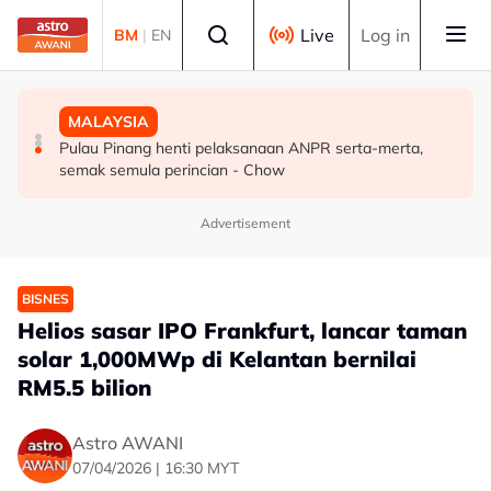
Skip to main content
Select language
Live
Log in
BM
|
EN
DUNIA
SUKAN
MALAYSIA
Syarikat Minyak Nasional Abu Dhabi terkena serangan
Hakim Danish kekal bersama MSi Racing Team musim
Pulau Pinang henti pelaksanaan ANPR serta-merta,
peluru berpandu di Selat Hormuz
depan
semak semula perincian - Chow
Advertisement
BISNES
Helios sasar IPO Frankfurt, lancar taman
solar 1,000MWp di Kelantan bernilai
RM5.5 bilion
Astro AWANI
07/04/2026 | 16:30 MYT