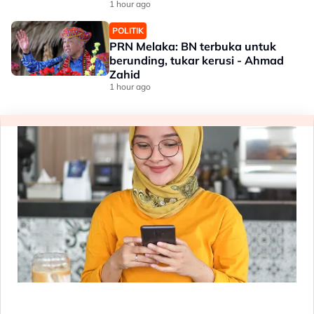
Mohamad
1 hour ago
POLITIK
PRN Melaka: BN terbuka untuk
berunding, tukar kerusi - Ahmad
Zahid
1 hour ago