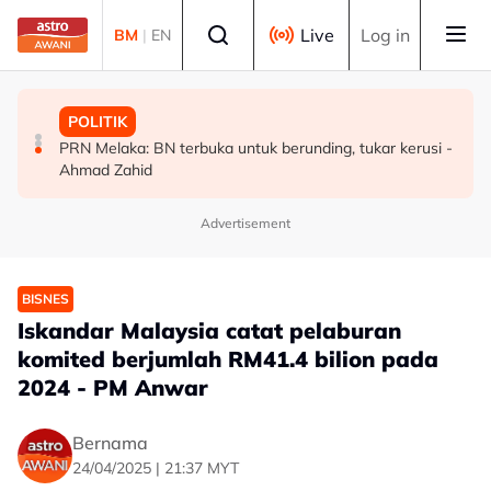
Skip to main content
Select language
Live
Log in
BM
|
EN
MALAYSIA
MALAYSIA
POLITIK
Malaysia bakal bina kilang fraksinasi plasma sendiri
Rundingan import udang Thailand dijangka selesai
PRN Melaka: BN terbuka untuk berunding, tukar kerusi -
dalam tempoh lima tahun - KKM
pertengahan bulan ini - Mohamad
Ahmad Zahid
Advertisement
BISNES
Iskandar Malaysia catat pelaburan
komited berjumlah RM41.4 bilion pada
2024 - PM Anwar
Bernama
24/04/2025 | 21:37 MYT