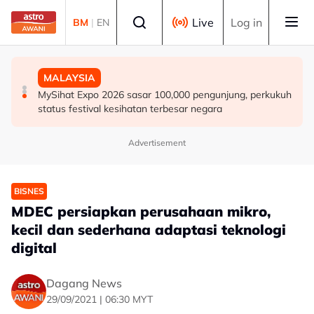
Skip to main content
Select language
Live
Log in
BM
|
EN
MALAYSIA
SUKAN
MALAYSIA
SUKMA Selangor 2026 dijangka jana RM200,000
Selangor lantik penyelaras pantau kebajikan 10,000
MySihat Expo 2026 sasar 100,000 pengunjung, perkukuh
kepada peniaga tempatan di Sepang
sukarelawan SUKMA
status festival kesihatan terbesar negara
Advertisement
BISNES
MDEC persiapkan perusahaan mikro,
kecil dan sederhana adaptasi teknologi
digital
Dagang News
29/09/2021 | 06:30 MYT