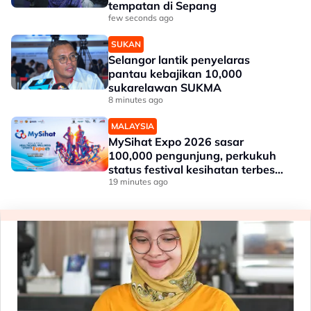
tempatan di Sepang
few seconds ago
SUKAN
Selangor lantik penyelaras
pantau kebajikan 10,000
sukarelawan SUKMA
8 minutes ago
MALAYSIA
MySihat Expo 2026 sasar
100,000 pengunjung, perkukuh
status festival kesihatan terbesar
negara
19 minutes ago