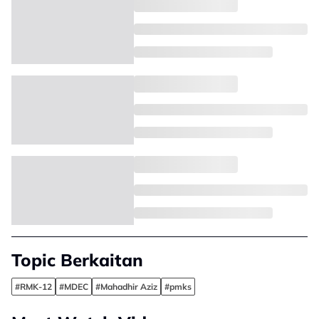
Topic Berkaitan
#RMK-12
#MDEC
#Mahadhir Aziz
#pmks