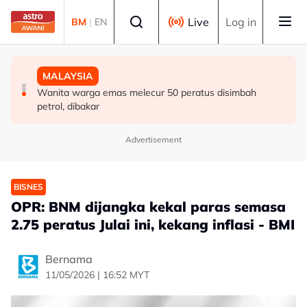
Skip to main content
Select language
Live
Log in
BM
|
EN
MALAYSIA
DUNIA
MALAYSIA
Berita tempatan pilihan sepanjang hari ini
Singapura sambut Hari Kebangsaan ke-61, NDP kembali
Wanita warga emas melecur 50 peratus disimbah
ke Stadium Negara
petrol, dibakar
Advertisement
BISNES
OPR: BNM dijangka kekal paras semasa
2.75 peratus Julai ini, kekang inflasi - BMI
Bernama
11/05/2026 | 16:52 MYT