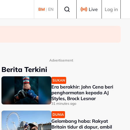
Select language
Live
Log in
BM
|
EN
Advertisement
Berita Terkini
SUKAN
Era berakhir: John Cena beri
penghormatan kepada AJ
Styles, Brock Lesnar
31 minutes ago
DUNIA
Gelombang haba: Rakyat
Britain tidur di dapur, ambil