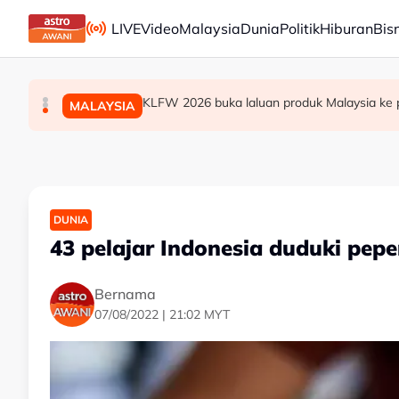
Skip to main content
LIVE
Video
Malaysia
Dunia
Politik
Hiburan
Bis
Gelombang haba: Rakyat Britain tidur di dapur, am
Era berakhir: John Cena beri penghormatan kepa
KLFW 2026 buka laluan produk Malaysia ke 
SUKAN
DUNIA
MALAYSIA
DUNIA
43 pelajar Indonesia duduki pe
Bernama
07/08/2022 | 21:02 MYT