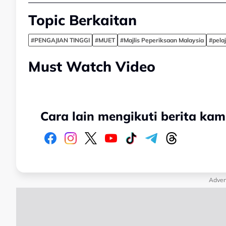
Topic Berkaitan
#PENGAJIAN TINGGI
#MUET
#Majlis Peperiksaan Malaysia
#pela
Must Watch Video
Cara lain mengikuti berita kam
Adver