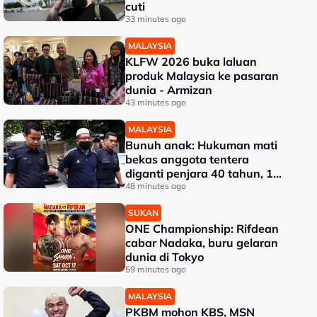
cuti
33 minutes ago
MALAYSIA
KLFW 2026 buka laluan
produk Malaysia ke pasaran
dunia - Armizan
43 minutes ago
MALAYSIA
Bunuh anak: Hukuman mati
bekas anggota tentera
diganti penjara 40 tahun, 12
sebatan
48 minutes ago
SUKAN
ONE Championship: Rifdean
cabar Nadaka, buru gelaran
dunia di Tokyo
59 minutes ago
MALAYSIA
PKBM mohon KBS, MSN