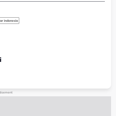
jar indonesia
i
tisement