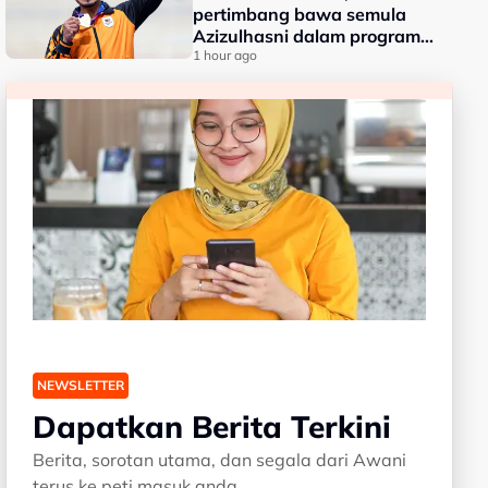
pertimbang bawa semula
Azizulhasni dalam program
RTG
1 hour ago
NEWSLETTER
Dapatkan Berita Terkini
Berita, sorotan utama, dan segala dari Awani
terus ke peti masuk anda.