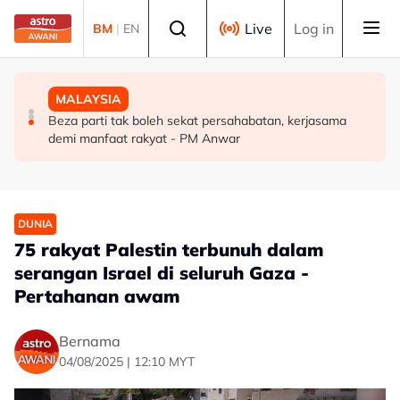
Skip to main content
Select language
Live
Log in
BM
|
EN
MALAYSIA
DUNIA
MALAYSIA
Pengacara, ahli perniagaan ditahan bantu siasatan
PM Thailand arah undang-undang senjata api diperketat
Beza parti tak boleh sekat persahabatan, kerjasama
audio siar sentuh isu sensitiviti agama
selepas insiden tembakan di sekolah
demi manfaat rakyat - PM Anwar
DUNIA
75 rakyat Palestin terbunuh dalam
serangan Israel di seluruh Gaza -
Pertahanan awam
Bernama
04/08/2025 | 12:10 MYT