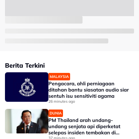
Berita Terkini
MALAYSIA
Pengacara, ahli perniagaan
ditahan bantu siasatan audio siar
sentuh isu sensitiviti agama
26 minutes ago
DUNIA
PM Thailand arah undang-
undang senjata api diperketat
selepas insiden tembakan di
sekolah
37 minutes ago