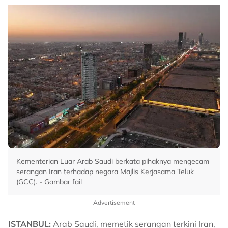
Kementerian Luar Arab Saudi berkata pihaknya mengecam
serangan Iran terhadap negara Majlis Kerjasama Teluk
(GCC). - Gambar fail
Advertisement
ISTANBUL:
Arab Saudi, memetik serangan terkini Iran,