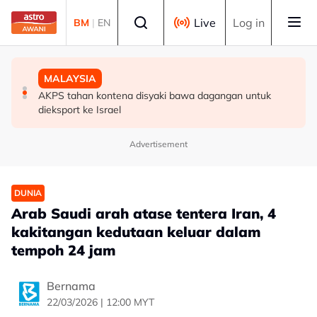
Skip to main content
Select language
Live
Log in
BM
|
EN
DUNIA
MALAYSIA
MALAYSIA
Tentera Israel serbu Tebing Barat, peneroka serang
Tindakan AKPS sita kontena bawa muatan ke Israel
AKPS tahan kontena disyaki bawa dagangan untuk
rumah rakyat Palestin
bukti ketegasan Malaysia - PM Anwar
dieksport ke Israel
Advertisement
DUNIA
Arab Saudi arah atase tentera Iran, 4
kakitangan kedutaan keluar dalam
tempoh 24 jam
Bernama
22/03/2026 | 12:00 MYT