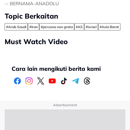
-- BERNAMA-ANADOLU
Topic Berkaitan
#Arab Saudi
#Iran
#persona non grata
#AS
#israel
#Asia Barat
Must Watch Video
Cara lain mengikuti berita kami
Advertisement