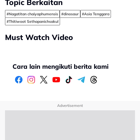
Topic Berkaitan
#Nagatitan chaiyaphumensis
#dinosaur
#Asia Tenggara
#Thitiwoot Sethapanichsakul
Must Watch Video
Cara lain mengikuti berita kami
Advertisement