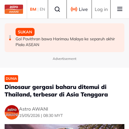
Skip to main content
Select language
Live
Log in
BM
|
EN
MALAYSIA
MALAYSIA
SUKAN
Berita tempatan pilihan sepanjang hari ini
Bapa lemas cuba selamatkan anak jatuh kolam ikan
Gol Pavithran bawa Harimau Malaya ke separuh akhir
Piala ASEAN
Advertisement
DUNIA
Dinosaur gergasi baharu ditemui di
Thailand, terbesar di Asia Tenggara
Astro AWANI
15/05/2026 | 08:30 MYT