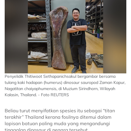
Penyelidik Thitiwoot Sethapanichsakul bergambar bersama
tulang kaki hadapan (humerus) dinosaur sauropod Zaman Kapur,
Nagatitan chaiyaphumensis, di Muzium Sirindhorn, Wilayah
Kalasin, Thailand. - Foto REUTERS
Beliau turut menyifatkan spesies itu sebagai “titan
terakhir” Thailand kerana fosilnya ditemui dalam
lapisan batuan paling muda yang mengandungi
tinggalan dinosaur di negara tersebut.