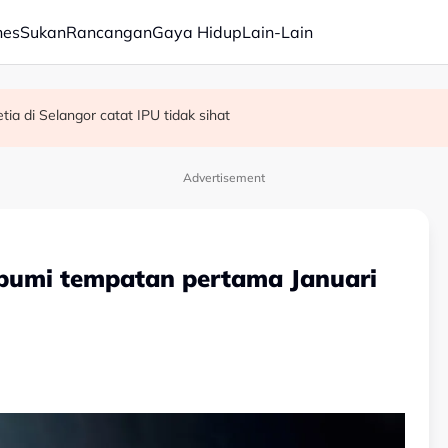
nes
Sukan
Rancangan
Gaya Hidup
Lain-Lain
R, KDM hadapi PRU16 - Shafie
kok tumbang - MBPP
ia di Selangor catat IPU tidak sihat
Advertisement
n bumi tempatan pertama Januari