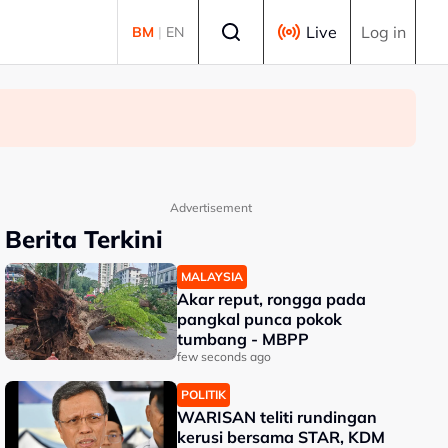
Select language
Live
Log in
BM
|
EN
Advertisement
Berita Terkini
MALAYSIA
Akar reput, rongga pada
pangkal punca pokok
tumbang - MBPP
few seconds ago
POLITIK
WARISAN teliti rundingan
kerusi bersama STAR, KDM