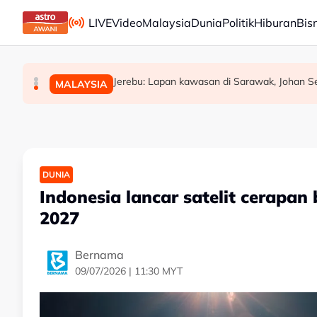
Skip to main content
LIVE
Video
Malaysia
Dunia
Politik
Hiburan
Bis
WARISAN teliti rundingan kerusi bersama STA
Akar reput, rongga pada pangkal punca po
Jerebu: Lapan kawasan di Sarawak, Johan Set
MALAYSIA
POLITIK
MALAYSIA
DUNIA
Indonesia lancar satelit cerapa
2027
Bernama
09/07/2026 | 11:30 MYT