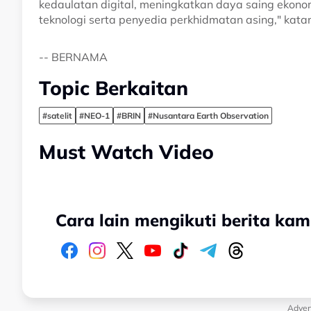
kedaulatan digital, meningkatkan daya saing eko
teknologi serta penyedia perkhidmatan asing," kata
-- BERNAMA
Topic Berkaitan
#satelit
#NEO-1
#BRIN
#Nusantara Earth Observation
Must Watch Video
Cara lain mengikuti berita kam
Adver