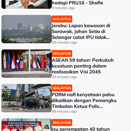
hadapi PRU16 - Shafie
3 minutes ago
MALAYSIA
Jerebu: Lapan kawasan di
Sarawak, Johan Setia di
Selangor catat IPU tidak
sihat
18 minutes ago
MALAYSIA
ASEAN 59 tahun: Perkukuh
kesatuan penting dalam
realisasikan Visi 2045
33 minutes ago
MALAYSIA
PDRM nafi kenyataan palsu
dikaitkan dengan Pemangku
Timbalan Ketua Polis
Negara
48 minutes ago
MALAYSIA
Isu penempatan 40 tahun