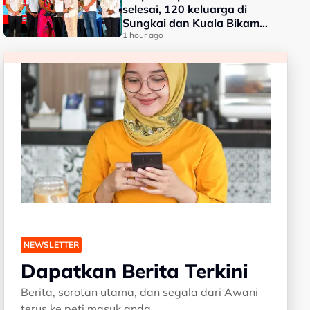
selesai, 120 keluarga di
Sungkai dan Kuala Bikam
terima geran tanah
1 hour ago
NEWSLETTER
Dapatkan Berita Terkini
Berita, sorotan utama, dan segala dari Awani
terus ke peti masuk anda.