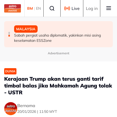
Skip to main content
Select language
Live
Log in
BM
|
EN
BISNES
MALAYSIA
MALAYSIA
Prestasi KDNK suku kedua Malaysia diunjur pada tahap
PDRM perkasa kawalan sempadan dengan AI, dron
Sabah pergiat usaha diplomatik, yakinkan misi asing
baik - Amir Hamzah
keselamatan ESSZone
Advertisement
DUNIA
Kerajaan Trump akan terus ganti tarif
timbal balas jika Mahkamah Agung tolak
- USTR
Bernama
20/01/2026 | 11:50 MYT