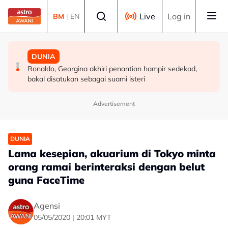
Skip to main content
Select language
Live
Log in
BM
|
EN
BISNES
BISNES
DUNIA
Ringgit dijangka kekal dalam jajaran 4.07 -4.09
Go Auto labur RM1.5 juta perluas fasiliti, sasar
Ronaldo, Georgina akhiri penantian hampir sedekad,
berbanding dolar AS minggu depan
tempahan RM50 juta
bakal disatukan sebagai suami isteri
Advertisement
DUNIA
Lama kesepian, akuarium di Tokyo minta
orang ramai berinteraksi dengan belut
guna FaceTime
Agensi
05/05/2020 | 20:01 MYT