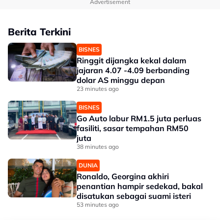
Advertisement
Berita Terkini
BISNES
Ringgit dijangka kekal dalam
jajaran 4.07 -4.09 berbanding
dolar AS minggu depan
23 minutes ago
BISNES
Go Auto labur RM1.5 juta perluas
fasiliti, sasar tempahan RM50
juta
38 minutes ago
DUNIA
Ronaldo, Georgina akhiri
penantian hampir sedekad, bakal
disatukan sebagai suami isteri
53 minutes ago