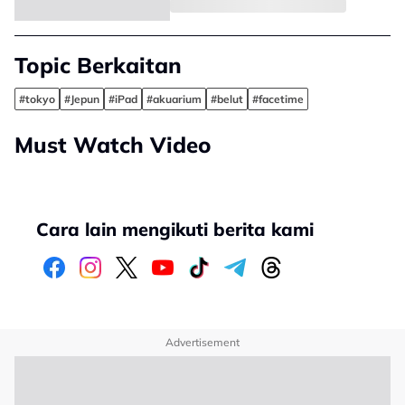
Topic Berkaitan
#tokyo
#Jepun
#iPad
#akuarium
#belut
#facetime
Must Watch Video
Cara lain mengikuti berita kami
Advertisement