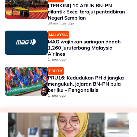
[TERKINI] 10 ADUN BN-PN
dilantik Exco, terajui pentadbiran
Negeri Sembilan
50 minutes ago
MALAYSIA
MAG wajibkan saringan dadah
1,260 juruterbang Malaysia
Airlines
1 hour ago
POLITIK
PRU16: Kedudukan PH dijangka
mengukuh, jajaran BN-PN pula
berliku - Penganalisis
1 hour ago