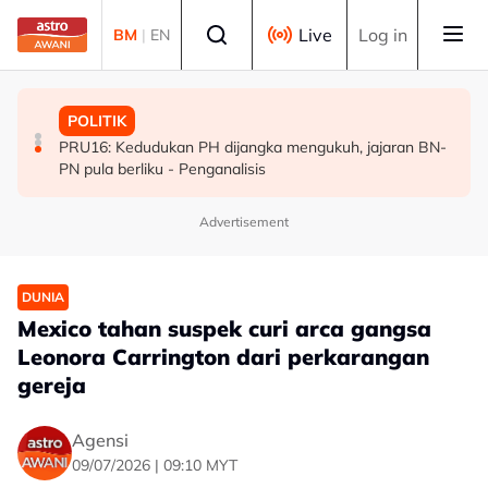
Skip to main content
Select language
Live
Log in
BM
|
EN
POLITIK
MALAYSIA
POLITIK
[TERKINI] 10 ADUN BN-PN dilantik Exco, terajui
MAG wajibkan saringan dadah 1,260 juruterbang
PRU16: Kedudukan PH dijangka mengukuh, jajaran BN-
pentadbiran Negeri Sembilan
Malaysia Airlines
PN pula berliku - Penganalisis
Advertisement
DUNIA
Mexico tahan suspek curi arca gangsa
Leonora Carrington dari perkarangan
gereja
Agensi
09/07/2026 | 09:10 MYT