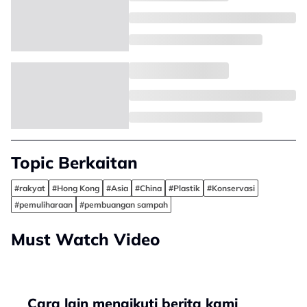
Topic Berkaitan
#rakyat
#Hong Kong
#Asia
#China
#Plastik
#Konservasi
#pemuliharaan
#pembuangan sampah
Must Watch Video
Cara lain mengikuti berita kami