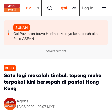
Skip to main content
Select language
Live
Log in
BM
|
EN
MALAYSIA
MALAYSIA
SUKAN
Berita tempatan pilihan sepanjang hari ini
Bapa lemas cuba selamatkan anak jatuh kolam ikan
Gol Pavithran bawa Harimau Malaya ke separuh akhir
Piala ASEAN
Advertisement
DUNIA
Satu lagi masalah timbul, topeng muka
terpakai kini bersepah di pantai Hong
Kong
Agensi
12/03/2020 | 20:07 MYT