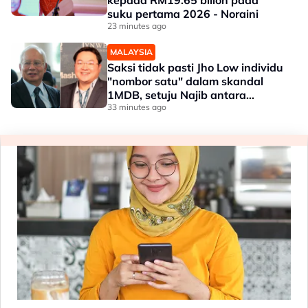
kepada RM19.65 bilion pada
suku pertama 2026 - Noraini
23 minutes ago
MALAYSIA
Saksi tidak pasti Jho Low individu
"nombor satu" dalam skandal
1MDB, setuju Najib antara
penerima dana
33 minutes ago