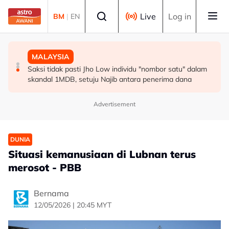
Skip to main content
Select language
Live
Log in
BM
|
EN
MALAYSIA
MALAYSIA
MALAYSIA
PKNS nafi dakwaan rugi RM103.69 juta, tanggung
KDNK sektor komoditi meningkat kepada RM19.65 bilion
Saksi tidak pasti Jho Low individu "nombor satu" dalam
hutang RM6.1 bilion
pada suku pertama 2026 - Noraini
skandal 1MDB, setuju Najib antara penerima dana
Advertisement
DUNIA
Situasi kemanusiaan di Lubnan terus
merosot - PBB
Bernama
12/05/2026 | 20:45 MYT