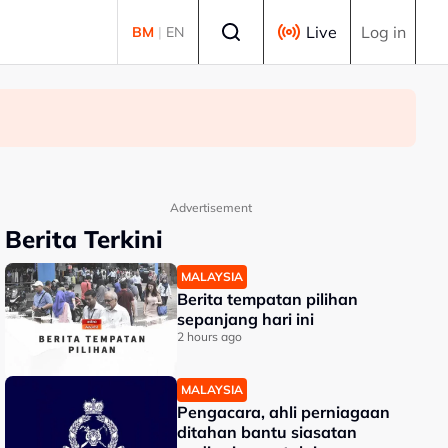
Select language
Live
Log in
BM
|
EN
Advertisement
Berita Terkini
MALAYSIA
Berita tempatan pilihan
sepanjang hari ini
2 hours ago
MALAYSIA
Pengacara, ahli perniagaan
ditahan bantu siasatan