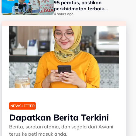
95 peratus, pastikan
perkhidmatan terbaik
kepada rakyat - Amirudin
4 hours ago
NEWSLETTER
Dapatkan Berita Terkini
Berita, sorotan utama, dan segala dari Awani
terus ke peti masuk anda.