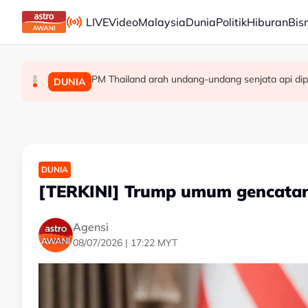
Skip to main content
LIVE
Video
Malaysia
Dunia
Politik
Hiburan
Bis
PM Thailand arah undang-undang senjata api dip
Berita tempatan pilihan sepanjang hari ini
Pengacara, ahli perniagaan ditahan bantu sia
MALAYSIA
MALAYSIA
DUNIA
DUNIA
[TERKINI] Trump umum gencatan 
Agensi
08/07/2026 | 17:22 MYT