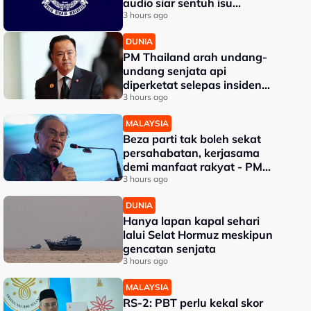
audio siar sentuh isu
sensitiviti agama
3 hours ago
DUNIA
PM Thailand arah undang-
undang senjata api
diperketat selepas insiden
tembakan di sekolah
3 hours ago
MALAYSIA
Beza parti tak boleh sekat
persahabatan, kerjasama
demi manfaat rakyat - PM
Anwar
3 hours ago
DUNIA
Hanya lapan kapal sehari
lalui Selat Hormuz meskipun
gencatan senjata
3 hours ago
MALAYSIA
RS-2: PBT perlu kekal skor