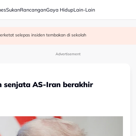
nes
Sukan
Rancangan
Gaya Hidup
Lain-Lain
erketat selepas insiden tembakan di sekolah
satan audio siar sentuh isu sensitiviti agama
Advertisement
senjata AS-Iran berakhir