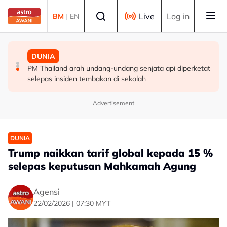
Skip to main content
Select language
Live
Log in
BM
|
EN
MALAYSIA
MALAYSIA
DUNIA
Berita tempatan pilihan sepanjang hari ini
Pengacara, ahli perniagaan ditahan bantu siasatan
PM Thailand arah undang-undang senjata api diperketat
audio siar sentuh isu sensitiviti agama
selepas insiden tembakan di sekolah
Advertisement
DUNIA
Trump naikkan tarif global kepada 15 %
selepas keputusan Mahkamah Agung
Agensi
22/02/2026 | 07:30 MYT