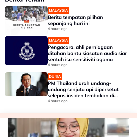
MALAYSIA
Berita tempatan pilihan
sepanjang hari ini
4 hours ago
MALAYSIA
Pengacara, ahli perniagaan
ditahan bantu siasatan audio siar
sentuh isu sensitiviti agama
4 hours ago
DUNIA
PM Thailand arah undang-
undang senjata api diperketat
selepas insiden tembakan di
sekolah
4 hours ago