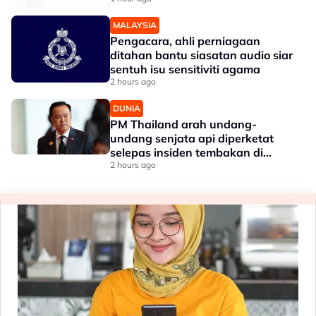
MALAYSIA
Pengacara, ahli perniagaan
ditahan bantu siasatan audio siar
sentuh isu sensitiviti agama
2 hours ago
DUNIA
PM Thailand arah undang-
undang senjata api diperketat
selepas insiden tembakan di
sekolah
2 hours ago