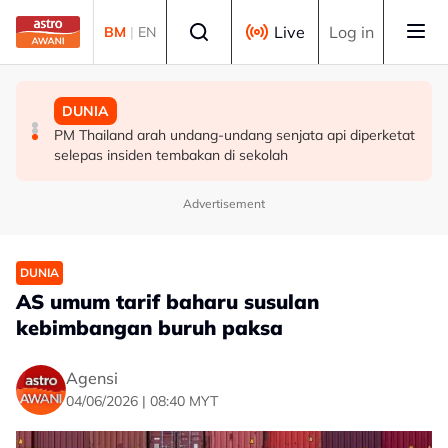
Skip to main content
Select language
Live
Log in
BM
|
EN
MALAYSIA
MALAYSIA
DUNIA
Berita tempatan pilihan sepanjang hari ini
Pengacara, ahli perniagaan ditahan bantu siasatan
PM Thailand arah undang-undang senjata api diperketat
audio siar sentuh isu sensitiviti agama
selepas insiden tembakan di sekolah
Advertisement
DUNIA
AS umum tarif baharu susulan
kebimbangan buruh paksa
Agensi
04/06/2026 | 08:40 MYT