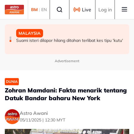
Skip to main content
Select language
Live
Log in
BM
|
EN
DUNIA
MALAYSIA
POLITIK
Trump dakwa kompleks ketenteraan besar sedang
Suami isteri dilapor hilang ditahan terlibat kes tipu 'kutu'
‘Kalau saya dianggap orang luar, jelas kenyanyukan itu’
dibina di White House
– Zahid
Advertisement
DUNIA
Zohran Mamdani: Fakta menarik tentang
Datuk Bandar baharu New York
Astro Awani
05/11/2025 | 12:30 MYT