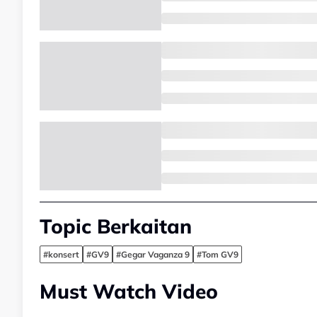
Topic Berkaitan
#konsert
#GV9
#Gegar Vaganza 9
#Tom GV9
Must Watch Video