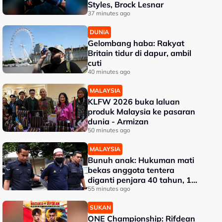
Styles, Brock Lesnar
37 minutes ago
DUNIA
Gelombang haba: Rakyat
Britain tidur di dapur, ambil
cuti
40 minutes ago
MALAYSIA
KLFW 2026 buka laluan
produk Malaysia ke pasaran
dunia - Armizan
50 minutes ago
MALAYSIA
Bunuh anak: Hukuman mati
bekas anggota tentera
diganti penjara 40 tahun, 12
sebatan
55 minutes ago
SUKAN
ONE Championship: Rifdean