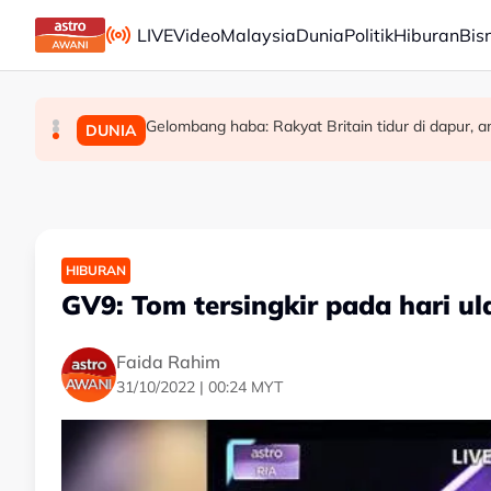
Skip to main content
LIVE
Video
Malaysia
Dunia
Politik
Hiburan
Bis
Gelombang haba: Rakyat Britain tidur di dapur, am
Era berakhir: John Cena beri penghormatan kepa
Kerjasama dalam Kerajaan Perpaduan kekal ut
MALAYSIA
SUKAN
DUNIA
HIBURAN
GV9: Tom tersingkir pada hari u
Faida Rahim
31/10/2022 | 00:24 MYT