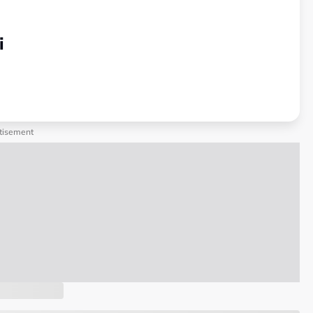
i
tisement