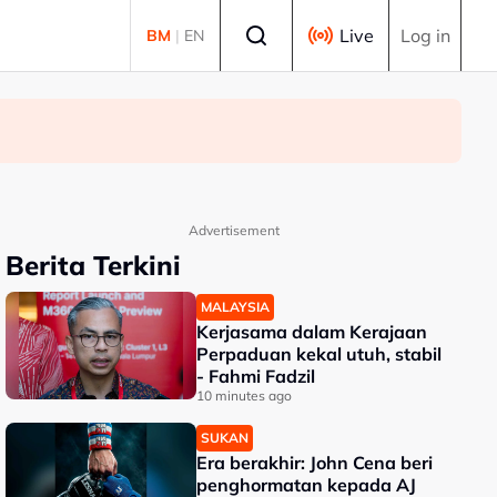
Select language
Live
Log in
BM
|
EN
Advertisement
Berita Terkini
MALAYSIA
Kerjasama dalam Kerajaan
Perpaduan kekal utuh, stabil
- Fahmi Fadzil
10 minutes ago
SUKAN
Era berakhir: John Cena beri
penghormatan kepada AJ