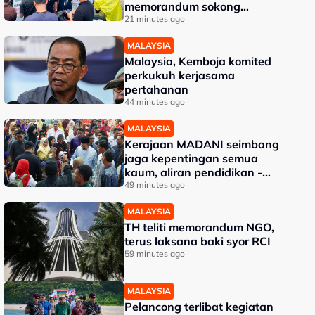
memorandum sokong
pemerkasaan integriti
21 minutes ago
Tabung Haji
MALAYSIA
Malaysia, Kemboja komited
perkukuh kerjasama
pertahanan
44 minutes ago
MALAYSIA
Kerajaan MADANI seimbang
jaga kepentingan semua
kaum, aliran pendidikan -
PM
49 minutes ago
MALAYSIA
TH teliti memorandum NGO,
terus laksana baki syor RCI
59 minutes ago
MALAYSIA
Pelancong terlibat kegiatan