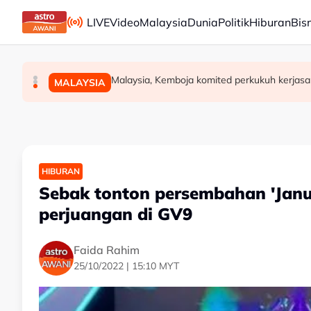
Skip to main content
LIVE
Video
Malaysia
Dunia
Politik
Hiburan
Bis
Daie Madani, beberapa pertubuhan serah me
Malaysia, Kemboja komited perkukuh kerjas
91.7 peratus pekerja tetap GLIC, GLC terim
MALAYSIA
MALAYSIA
MALAYSIA
HIBURAN
Sebak tonton persembahan 'Janua
perjuangan di GV9
Faida Rahim
25/10/2022 | 15:10 MYT