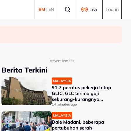
Select language
Live
Log in
BM
|
EN
Advertisement
Berita Terkini
MALAYSIA
91.7 peratus pekerja tetap
GLIC, GLC terima gaji
sekurang-kurangnya
RM3,100 setakat akhir 2025
14 minutes ago
MALAYSIA
Daie Madani, beberapa
pertubuhan serah