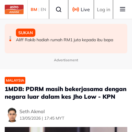
Skip to main content
Select language
Live
Log in
BM
|
EN
MALAYSIA
SUKAN
SUKAN
Bapa lemas cuba selamatkan anak jatuh kolam ikan
Gol Pavithran bawa Harimau Malaya ke separuh akhir
Aliff Rakib hadiah rumah RM1 juta kepada ibu bapa
Piala ASEAN
Advertisement
MALAYSIA
1MDB: PDRM masih bekerjasama dengan
negara luar dalam kes Jho Low - KPN
Seth Akmal
13/05/2026 | 17:45 MYT