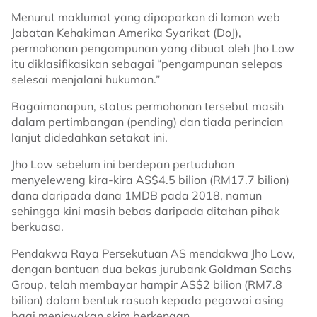
Menurut maklumat yang dipaparkan di laman web
Jabatan Kehakiman Amerika Syarikat (DoJ),
permohonan pengampunan yang dibuat oleh Jho Low
itu diklasifikasikan sebagai “pengampunan selepas
selesai menjalani hukuman.”
Bagaimanapun, status permohonan tersebut masih
dalam pertimbangan (pending) dan tiada perincian
lanjut didedahkan setakat ini.
Jho Low sebelum ini berdepan pertuduhan
menyeleweng kira-kira AS$4.5 bilion (RM17.7 bilion)
dana daripada dana 1MDB pada 2018, namun
sehingga kini masih bebas daripada ditahan pihak
berkuasa.
Pendakwa Raya Persekutuan AS mendakwa Jho Low,
dengan bantuan dua bekas jurubank Goldman Sachs
Group, telah membayar hampir AS$2 bilion (RM7.8
bilion) dalam bentuk rasuah kepada pegawai asing
bagi menjayakan skim berkenaan.