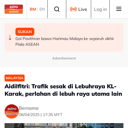
Skip to main content
Select language
Live
Log in
BM
|
EN
MALAYSIA
MALAYSIA
SUKAN
Berita tempatan pilihan sepanjang hari ini
Bapa lemas cuba selamatkan anak jatuh kolam ikan
Gol Pavithran bawa Harimau Malaya ke separuh akhir
Piala ASEAN
Advertisement
MALAYSIA
Aidilfitri: Trafik sesak di Lebuhraya KL-
Karak, perlahan di lebuh raya utama lain
Bernama
06/04/2025 | 17:35 MYT