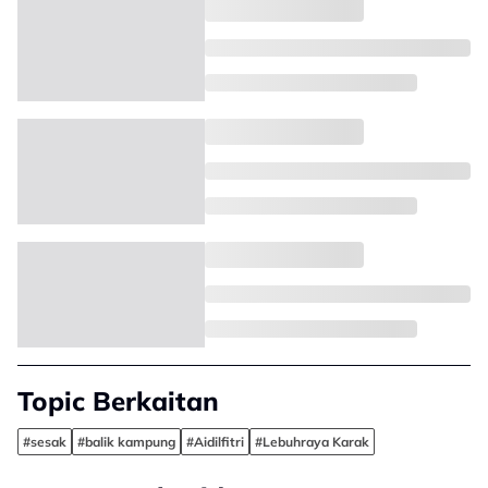
Topic Berkaitan
#sesak
#balik kampung
#Aidilfitri
#Lebuhraya Karak