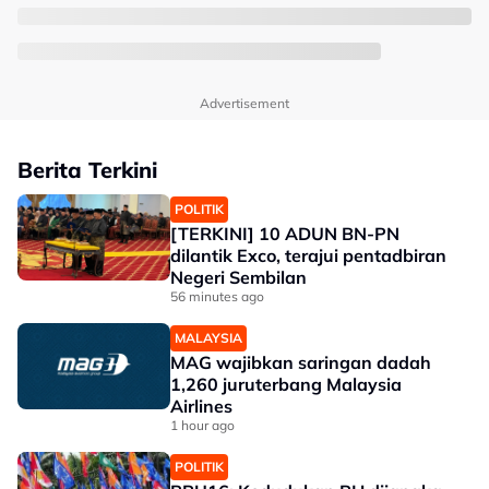
Advertisement
Berita Terkini
POLITIK
[TERKINI] 10 ADUN BN-PN
dilantik Exco, terajui pentadbiran
Negeri Sembilan
56 minutes ago
MALAYSIA
MAG wajibkan saringan dadah
1,260 juruterbang Malaysia
Airlines
1 hour ago
POLITIK