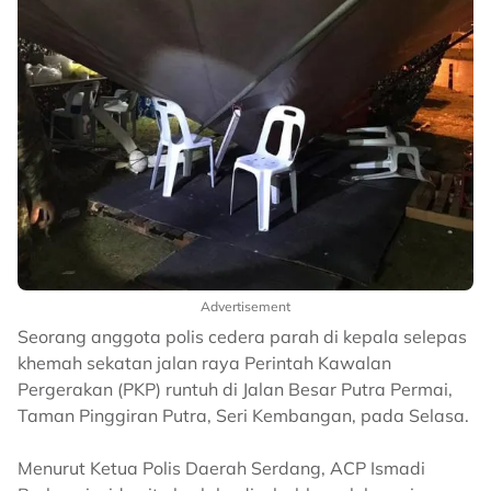
Advertisement
Seorang anggota polis cedera parah di kepala selepas
khemah sekatan jalan raya Perintah Kawalan
Pergerakan (PKP) runtuh di Jalan Besar Putra Permai,
Taman Pinggiran Putra, Seri Kembangan, pada Selasa.
Menurut Ketua Polis Daerah Serdang, ACP Ismadi