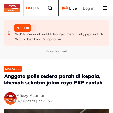
Skip to main content
Select language
Live
Log in
BM
|
EN
POLITIK
MALAYSIA
POLITIK
[TERKINI] 10 ADUN BN-PN dilantik Exco, terajui
MAG wajibkan saringan dadah 1,260 juruterbang
PRU16: Kedudukan PH dijangka mengukuh, jajaran BN-
pentadbiran Negeri Sembilan
Malaysia Airlines
PN pula berliku - Penganalisis
Advertisement
MALAYSIA
Anggota polis cedera parah di kepala,
khemah sekatan jalan raya PKP runtuh
Afiezy Azaman
07/04/2020 | 22:21 MYT