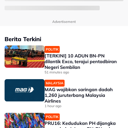
Advertisement
Berita Terkini
POLITIK
[TERKINI] 10 ADUN BN-PN
dilantik Exco, terajui pentadbiran
Negeri Sembilan
51 minutes ago
MALAYSIA
MAG wajibkan saringan dadah
1,260 juruterbang Malaysia
Airlines
1 hour ago
POLITIK
PRU16: Kedudukan PH dijangka