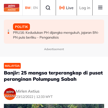
Skip to main content
Select language
Live
Log in
BM
|
EN
POLITIK
MALAYSIA
POLITIK
[TERKINI] 10 ADUN BN-PN dilantik Exco, terajui
MAG wajibkan saringan dadah 1,260 juruterbang
PRU16: Kedudukan PH dijangka mengukuh, jajaran BN-
pentadbiran Negeri Sembilan
Malaysia Airlines
PN pula berliku - Penganalisis
Advertisement
MALAYSIA
Banjir: 25 mangsa terperangkap di pusat
peranginan Polumpung Sabah
Mirlen Axtius
23/12/2022 | 12:33 MYT