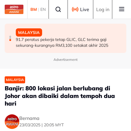
Skip to main content
Select language
Live
Log in
BM
|
EN
MALAYSIA
MALAYSIA
MALAYSIA
RS-2: PBT perlu kekal skor 95 peratus, pastikan
Renjatan elektrik: Jenazah tiga anggota polis
91.7 peratus pekerja tetap GLIC, GLC terima gaji
perkhidmatan terbaik kepada rakyat - Amirudin
diterbangkan pulang ke kampung halaman
sekurang-kurangnya RM3,100 setakat akhir 2025
Advertisement
MALAYSIA
Banjir: 800 lokasi jalan berlubang di
Johor akan dibaiki dalam tempoh dua
hari
Bernama
23/03/2025 | 20:05 MYT