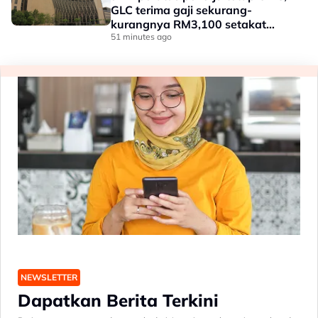
GLC terima gaji sekurang-
kurangnya RM3,100 setakat
akhir 2025
51 minutes ago
NEWSLETTER
Dapatkan Berita Terkini