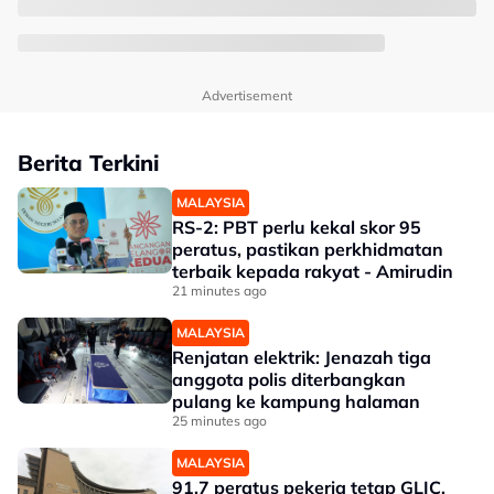
Advertisement
Berita Terkini
MALAYSIA
RS-2: PBT perlu kekal skor 95
peratus, pastikan perkhidmatan
terbaik kepada rakyat - Amirudin
21 minutes ago
MALAYSIA
Renjatan elektrik: Jenazah tiga
anggota polis diterbangkan
pulang ke kampung halaman
25 minutes ago
MALAYSIA
91.7 peratus pekerja tetap GLIC,