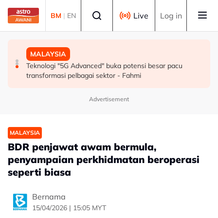
Skip to main content
Select language
Live
Log in
BM
|
EN
MALAYSIA
MALAYSIA
SUKAN
Berita tempatan pilihan sepanjang hari ini
Teknologi "5G Advanced" buka potensi besar pacu
Mohamed Salah sertai Trabzonspor, terima €17 juta
transformasi pelbagai sektor - Fahmi
semusim
Advertisement
MALAYSIA
BDR penjawat awam bermula,
penyampaian perkhidmatan beroperasi
seperti biasa
Bernama
15/04/2026 | 15:05 MYT