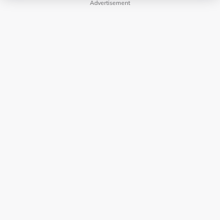
Advertisement
LAMAN HIBURAN LAIN
POLISI PRIVASI
TERMA PENGGUNAAN
IKLAN BERSAMA KAMI