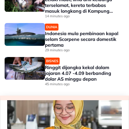
terselamat, kereta terbabas
masuk longkang di Kampung
Gajah
14 minutes ago
DUNIA
Indonesia mula pembinaan kapal
selam Scorpene secara domestik
pertama
29 minutes ago
BISNES
Ringgit dijangka kekal dalam
jajaran 4.07 -4.09 berbanding
dolar AS minggu depan
45 minutes ago