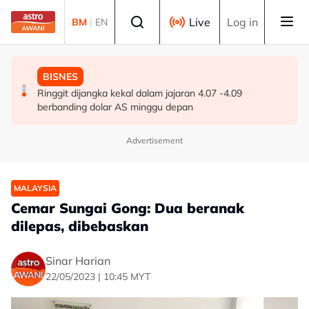
Skip to main content
Select language
Live
Log in
BM
|
EN
MALAYSIA
DUNIA
BISNES
Lelaki maut, lima ahli keluarga terselamat, kereta
Indonesia mula pembinaan kapal selam Scorpene
Ringgit dijangka kekal dalam jajaran 4.07 -4.09
terbabas masuk longkang di Kampung Gajah
secara domestik pertama
berbanding dolar AS minggu depan
Advertisement
MALAYSIA
Cemar Sungai Gong: Dua beranak
dilepas, dibebaskan
Sinar Harian
22/05/2023 | 10:45 MYT