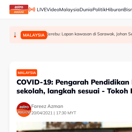
Skip to main content
LIVE
Video
Malaysia
Dunia
Politik
Hiburan
Bis
WARISAN teliti rundingan kerusi bersama STA
Akar reput, rongga pada pangkal punca po
Jerebu: Lapan kawasan di Sarawak, Johan Set
MALAYSIA
POLITIK
MALAYSIA
MALAYSIA
COVID-19: Pengarah Pendidikan 
sekolah, langkah sesuai - Tokoh
Fareez Azman
20/04/2021 | 17:30 MYT