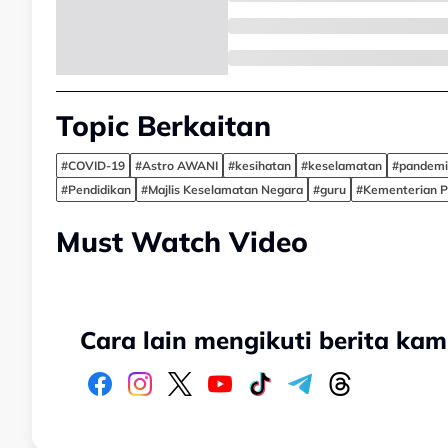
Topic Berkaitan
#COVID-19
#Astro AWANI
#kesihatan
#keselamatan
#pandemi
#Pendidikan
#Majlis Keselamatan Negara
#guru
#Kementerian P
Must Watch Video
Cara lain mengikuti berita kam