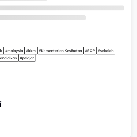
k
#malaysia
#kkm
#Kementerian Kesihatan
#SOP
#sekolah
endidikan
#pelajar
i