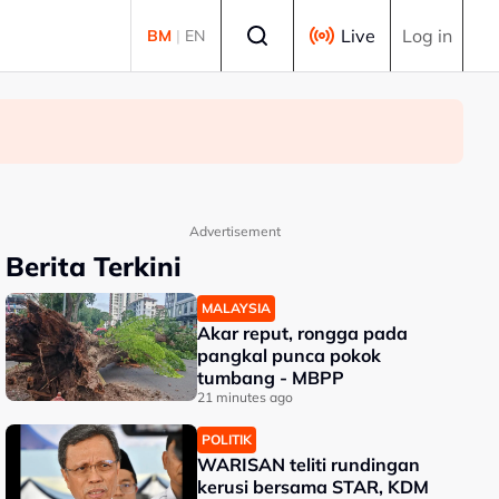
Select language
Live
Log in
BM
|
EN
Advertisement
Berita Terkini
MALAYSIA
Akar reput, rongga pada
pangkal punca pokok
tumbang - MBPP
21 minutes ago
POLITIK
WARISAN teliti rundingan
kerusi bersama STAR, KDM