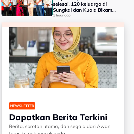
selesai, 120 keluarga di
Sungkai dan Kuala Bikam
terima geran tanah
1 hour ago
NEWSLETTER
Dapatkan Berita Terkini
Berita, sorotan utama, dan segala dari Awani
terus ke peti masuk anda.