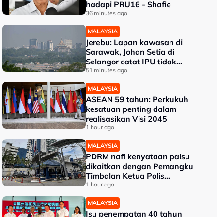
hadapi PRU16 - Shafie
36 minutes ago
MALAYSIA
Jerebu: Lapan kawasan di
Sarawak, Johan Setia di
Selangor catat IPU tidak
sihat
51 minutes ago
MALAYSIA
ASEAN 59 tahun: Perkukuh
kesatuan penting dalam
realisasikan Visi 2045
1 hour ago
MALAYSIA
PDRM nafi kenyataan palsu
dikaitkan dengan Pemangku
Timbalan Ketua Polis
Negara
1 hour ago
MALAYSIA
Isu penempatan 40 tahun