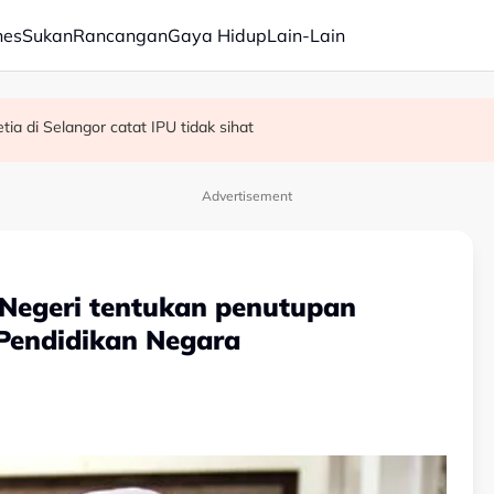
nes
Sukan
Rancangan
Gaya Hidup
Lain-Lain
R, KDM hadapi PRU16 - Shafie
kok tumbang - MBPP
ia di Selangor catat IPU tidak sihat
Advertisement
Negeri tentukan penutupan
 Pendidikan Negara