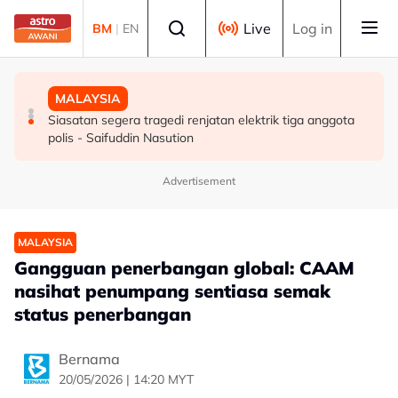
Skip to main content
Select language
Live
Log in
BM
|
EN
MALAYSIA
DUNIA
MALAYSIA
Pelajar kolej didakwa bunuh bayi perempuan baru lahir
Konvoi Darat Palestin tiba di Gaziantep dalam
Siasatan segera tragedi renjatan elektrik tiga anggota
perjalanan ke wilayah Palestin
polis - Saifuddin Nasution
Advertisement
MALAYSIA
Gangguan penerbangan global: CAAM
nasihat penumpang sentiasa semak
status penerbangan
Bernama
20/05/2026 | 14:20 MYT