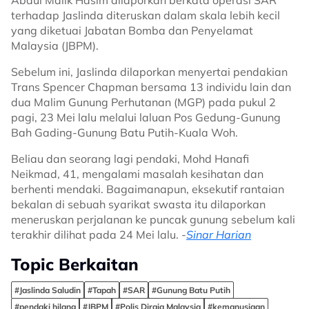
Abdul Malik Hasim dilaporkan berkata operasi SAR
terhadap Jaslinda diteruskan dalam skala lebih kecil
yang diketuai Jabatan Bomba dan Penyelamat
Malaysia (JBPM).
Sebelum ini, Jaslinda dilaporkan menyertai pendakian
Trans Spencer Chapman bersama 13 individu lain dan
dua Malim Gunung Perhutanan (MGP) pada pukul 2
pagi, 23 Mei lalu melalui laluan Pos Gedung-Gunung
Bah Gading-Gunung Batu Putih-Kuala Woh.
Beliau dan seorang lagi pendaki, Mohd Hanafi
Neikmad, 41, mengalami masalah kesihatan dan
berhenti mendaki. Bagaimanapun, eksekutif rantaian
bekalan di sebuah syarikat swasta itu dilaporkan
meneruskan perjalanan ke puncak gunung sebelum kali
terakhir dilihat pada 24 Mei lalu. -
Sinar Harian
Topic Berkaitan
#Jaslinda Saludin
#Tapah
#SAR
#Gunung Batu Putih
#pendaki hilang
#JBPM
#Polis Diraja Malaysia
#kemanusiaan