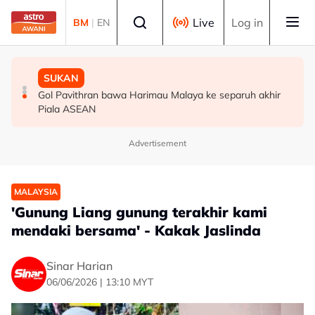
Skip to main content
Select language
Live
Log in
BM
|
EN
MALAYSIA
MALAYSIA
SUKAN
Berita tempatan pilihan sepanjang hari ini
Bapa lemas cuba selamatkan anak jatuh kolam ikan
Gol Pavithran bawa Harimau Malaya ke separuh akhir
Piala ASEAN
Advertisement
MALAYSIA
'Gunung Liang gunung terakhir kami
mendaki bersama' - Kakak Jaslinda
Sinar Harian
06/06/2026 | 13:10 MYT