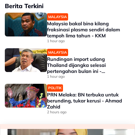
Berita Terkini
MALAYSIA
Malaysia bakal bina kilang
fraksinasi plasma sendiri dalam
tempoh lima tahun - KKM
1 hour ago
MALAYSIA
Rundingan import udang
Thailand dijangka selesai
pertengahan bulan ini -
Mohamad
1 hour ago
POLITIK
PRN Melaka: BN terbuka untuk
berunding, tukar kerusi - Ahmad
Zahid
2 hours ago