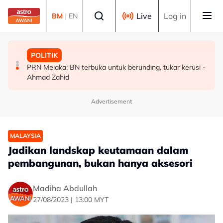
Skip to main content
Select language
Live
Log in
BM
|
EN
MALAYSIA
MALAYSIA
POLITIK
Malaysia bakal bina kilang fraksinasi plasma sendiri
Rundingan import udang Thailand dijangka selesai
PRN Melaka: BN terbuka untuk berunding, tukar kerusi -
dalam tempoh lima tahun - KKM
pertengahan bulan ini - Mohamad
Ahmad Zahid
Advertisement
MALAYSIA
Jadikan landskap keutamaan dalam
pembangunan, bukan hanya aksesori
Madiha Abdullah
27/08/2023 | 13:00 MYT