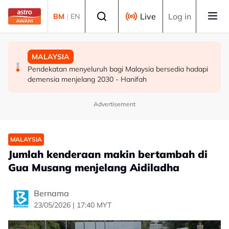
Skip to main content
Select language
Live
Log in
BM
|
EN
DUNIA
DUNIA
MALAYSIA
Kebakaran hutan di Gunung Bromo cecah 60 hektar,
Jerman naikkan anggaran kematian berkaitan haba
Pendekatan menyeluruh bagi Malaysia bersedia hadapi
sokongan udara digerakkan
kepada hampir 12,000
demensia menjelang 2030 - Hanifah
Advertisement
MALAYSIA
Jumlah kenderaan makin bertambah di
Gua Musang menjelang Aidiladha
Bernama
23/05/2026 | 17:40 MYT