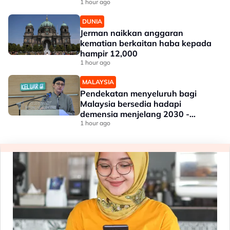
1 hour ago
DUNIA
Jerman naikkan anggaran
kematian berkaitan haba kepada
hampir 12,000
1 hour ago
MALAYSIA
Pendekatan menyeluruh bagi
Malaysia bersedia hadapi
demensia menjelang 2030 -
Hanifah
1 hour ago