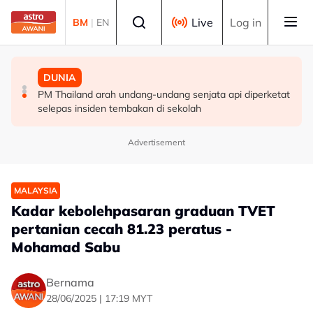
Skip to main content
Select language
Live
Log in
BM
|
EN
MALAYSIA
MALAYSIA
DUNIA
Berita tempatan pilihan sepanjang hari ini
Pengacara, ahli perniagaan ditahan bantu siasatan
PM Thailand arah undang-undang senjata api diperketat
audio siar sentuh isu sensitiviti agama
selepas insiden tembakan di sekolah
Advertisement
MALAYSIA
Kadar kebolehpasaran graduan TVET
pertanian cecah 81.23 peratus -
Mohamad Sabu
Bernama
28/06/2025 | 17:19 MYT