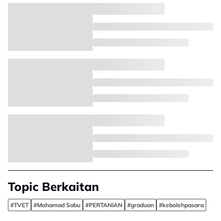
Topic Berkaitan
#TVET
#Mohamad Sabu
#PERTANIAN
#graduan
#kebolehpasara