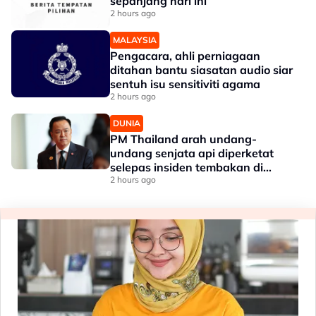
sepanjang hari ini
2 hours ago
MALAYSIA
Pengacara, ahli perniagaan
ditahan bantu siasatan audio siar
sentuh isu sensitiviti agama
2 hours ago
DUNIA
PM Thailand arah undang-
undang senjata api diperketat
selepas insiden tembakan di
sekolah
2 hours ago