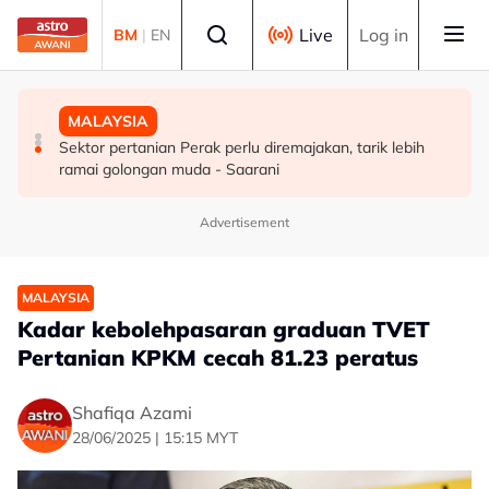
Skip to main content
Select language
Live
Log in
BM
|
EN
MALAYSIA
POLITIK
MALAYSIA
Rundingan import udang Thailand dijangka selesai
PRN Melaka: BN terbuka untuk berunding, tukar kerusi -
Sektor pertanian Perak perlu diremajakan, tarik lebih
pertengahan bulan ini - Mohamad
Ahmad Zahid
ramai golongan muda - Saarani
Advertisement
MALAYSIA
Kadar kebolehpasaran graduan TVET
Pertanian KPKM cecah 81.23 peratus
Shafiqa Azami
28/06/2025 | 15:15 MYT