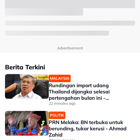
Advertisement
Berita Terkini
MALAYSIA
Rundingan import udang
Thailand dijangka selesai
pertengahan bulan ini -
Mohamad
22 minutes ago
POLITIK
PRN Melaka: BN terbuka untuk
berunding, tukar kerusi - Ahmad
Zahid