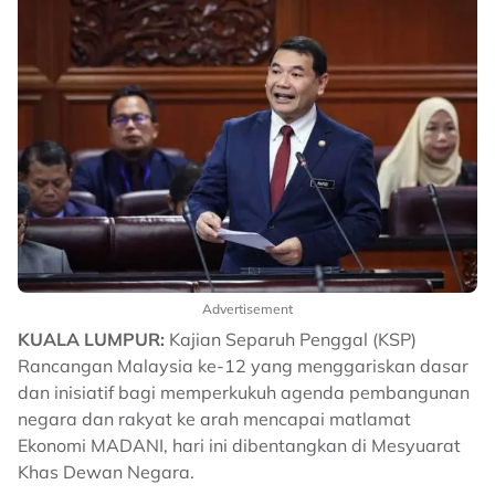
Advertisement
KUALA LUMPUR:
Kajian Separuh Penggal (KSP)
Rancangan Malaysia ke-12 yang menggariskan dasar
dan inisiatif bagi memperkukuh agenda pembangunan
negara dan rakyat ke arah mencapai matlamat
Ekonomi MADANI, hari ini dibentangkan di Mesyuarat
Khas Dewan Negara.