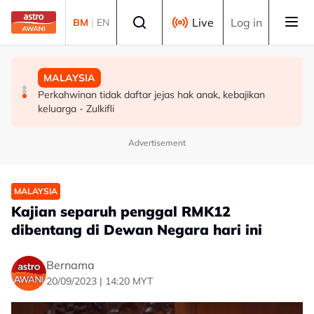
Skip to main content
Select language
Live
Log in
BM
|
EN
MALAYSIA
MALAYSIA
MALAYSIA
88 Captains agih biasiswa lebih RM1 juta, perkasa
Tiga tahun berturut-turut, Astro AWANI ungguli
Perkahwinan tidak daftar jejas hak anak, kebajikan
pembangunan bakat
Program Media Pelancongan Terbaik
keluarga - Zulkifli
Advertisement
MALAYSIA
Kajian separuh penggal RMK12
dibentang di Dewan Negara hari ini
Bernama
20/09/2023 | 14:20 MYT