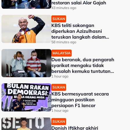
restoran salai Alor Gajah
43 minutes ago
SUKAN
KBS teliti sokongan
diperlukan Azizulhasni
teruskan langkah dalam
karier
58 minutes ago
MALAYSIA
Dua beranak, dua pengarah
syarikat mengaku tidak
bersalah kemuka tuntutan
palsu Perkeso
1 hour ago
SUKAN
KBS bermesyuarat secara
mingguan pastikan
persiapan F1 lancar
1 hour ago
SUKAN
Danish Iftikhar akhiri