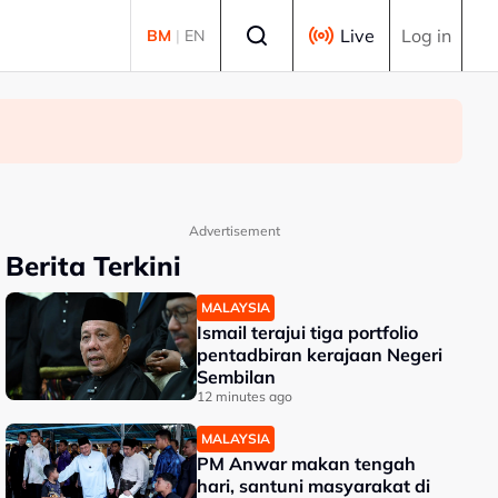
Select language
Live
Log in
BM
|
EN
Advertisement
Berita Terkini
MALAYSIA
Ismail terajui tiga portfolio
pentadbiran kerajaan Negeri
Sembilan
12 minutes ago
MALAYSIA
PM Anwar makan tengah
hari, santuni masyarakat di