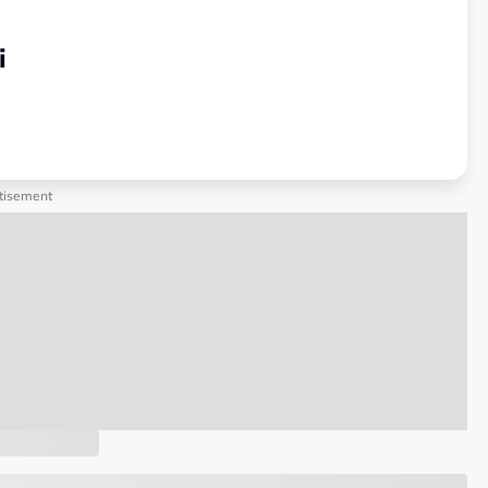
i
tisement