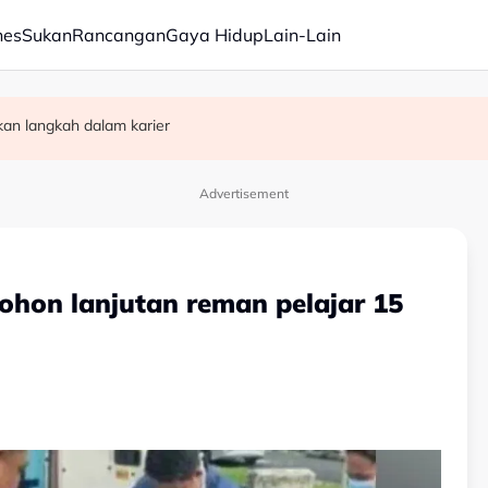
nes
Sukan
Rancangan
Gaya Hidup
Lain-Lain
kan langkah dalam karier
ajaan Negeri Sembilan
kat di restoran salai Alor Gajah
Advertisement
mohon lanjutan reman pelajar 15