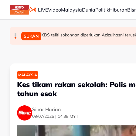
Skip to main content
LIVE
Video
Malaysia
Dunia
Politik
Hiburan
Bis
KBS teliti sokongan diperlukan Azizulhasni terus
Ismail terajui tiga portfolio pentadbiran ker
PM Anwar makan tengah hari, santuni masyara
MALAYSIA
MALAYSIA
SUKAN
MALAYSIA
Kes tikam rakan sekolah: Polis 
tahun esok
Sinar Harian
09/07/2026 | 14:38 MYT