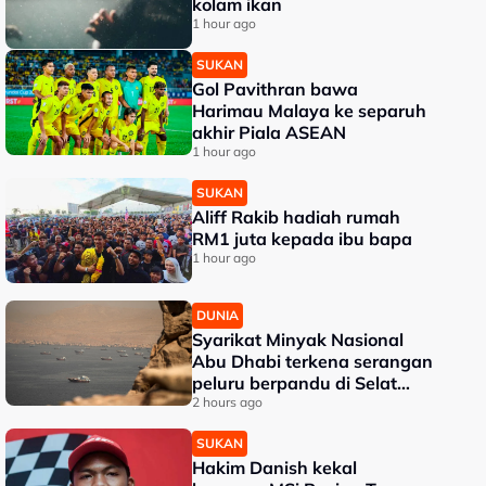
kolam ikan
1 hour ago
SUKAN
Gol Pavithran bawa
Harimau Malaya ke separuh
akhir Piala ASEAN
1 hour ago
SUKAN
Aliff Rakib hadiah rumah
RM1 juta kepada ibu bapa
1 hour ago
DUNIA
Syarikat Minyak Nasional
Abu Dhabi terkena serangan
peluru berpandu di Selat
Hormuz
2 hours ago
SUKAN
Hakim Danish kekal