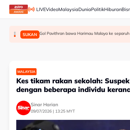
Skip to main content
LIVE
Video
Malaysia
Dunia
Politik
Hiburan
Bis
Gol Pavithran bawa Harimau Malaya ke separuh
Berita tempatan pilihan sepanjang hari ini
Bapa lemas cuba selamatkan anak jatuh kol
MALAYSIA
MALAYSIA
SUKAN
MALAYSIA
Kes tikam rakan sekolah: Suspek 
dengan beberapa individu kerana 
Sinar Harian
09/07/2026 | 13:25 MYT