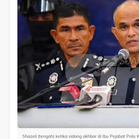
Shazeli (tengah) ketika sidang akhbar di Ibu Pejabat Polis