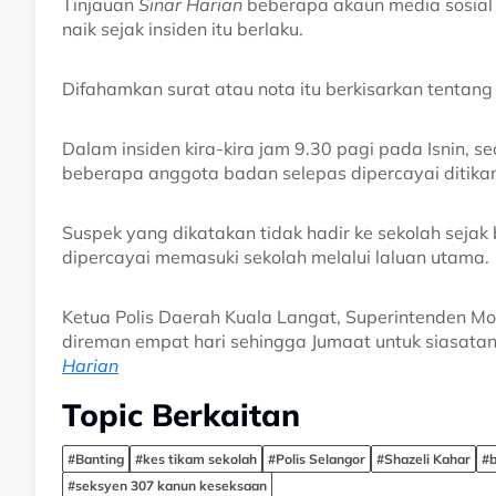
Tinjauan
Sinar Harian
beberapa akaun media sosial 
naik sejak insiden itu berlaku.
Difahamkan surat atau nota itu berkisarkan tentang 
Dalam insiden kira-kira jam 9.30 pagi pada Isnin, 
beberapa anggota badan selepas dipercayai ditika
Suspek yang dikatakan tidak hadir ke sekolah sejak
dipercayai memasuki sekolah melalui laluan utama.
Ketua Polis Daerah Kuala Langat, Superintenden Moh
direman empat hari sehingga Jumaat untuk siasata
Harian
Topic Berkaitan
#Banting
#kes tikam sekolah
#Polis Selangor
#Shazeli Kahar
#b
#seksyen 307 kanun keseksaan