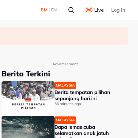
Select language
Live
Log in
BM
|
EN
Advertisement
Berita Terkini
MALAYSIA
Berita tempatan pilihan
sepanjang hari ini
56 minutes ago
MALAYSIA
Bapa lemas cuba
selamatkan anak jatuh