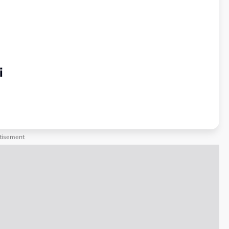
i
tisement