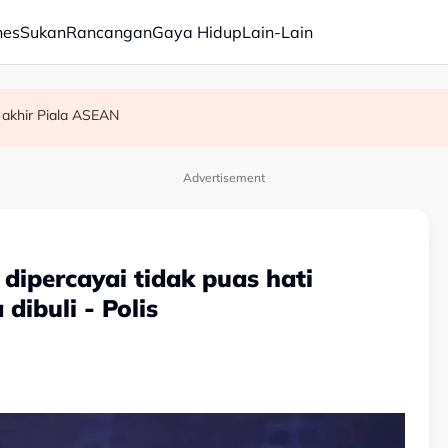
nes
Sukan
Rancangan
Gaya Hidup
Lain-Lain
 akhir Piala ASEAN
am ikan
Advertisement
dipercayai tidak puas hati
dibuli - Polis