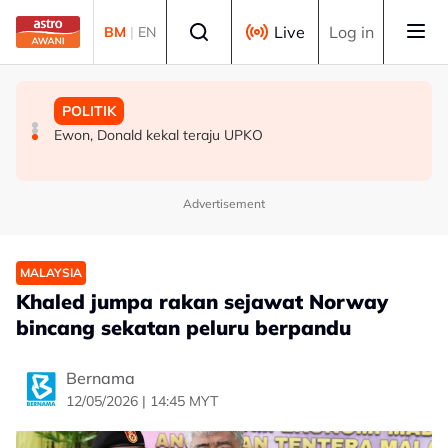
Skip to main content
Select language
Live
Log in
BM
|
EN
MALAYSIA
MALAYSIA
POLITIK
Dasar yang baik perlu ambil kira realiti kehidupan rakyat
Sudah tiba masa gubal Akta CDF, hentikan politik ‘carrot
Ewon, Donald kekal teraju UPKO
- Amirudin
and stick’ - Penganalisis
Advertisement
MALAYSIA
Khaled jumpa rakan sejawat Norway
bincang sekatan peluru berpandu
Bernama
12/05/2026 | 14:45 MYT