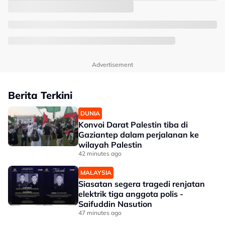
Advertisement
Berita Terkini
DUNIA
Konvoi Darat Palestin tiba di
Gaziantep dalam perjalanan ke
wilayah Palestin
42 minutes ago
MALAYSIA
Siasatan segera tragedi renjatan
elektrik tiga anggota polis -
Saifuddin Nasution
47 minutes ago