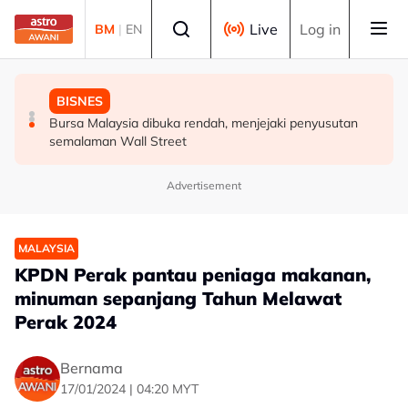
Skip to main content
Select language
Live
Log in
BM
|
EN
DUNIA
MALAYSIA
BISNES
Konvoi Darat Palestin tiba di Gaziantep dalam
Siasatan segera tragedi renjatan elektrik tiga anggota
Bursa Malaysia dibuka rendah, menjejaki penyusutan
perjalanan ke wilayah Palestin
polis - Saifuddin Nasution
semalaman Wall Street
Advertisement
MALAYSIA
KPDN Perak pantau peniaga makanan,
minuman sepanjang Tahun Melawat
Perak 2024
Bernama
17/01/2024 | 04:20 MYT