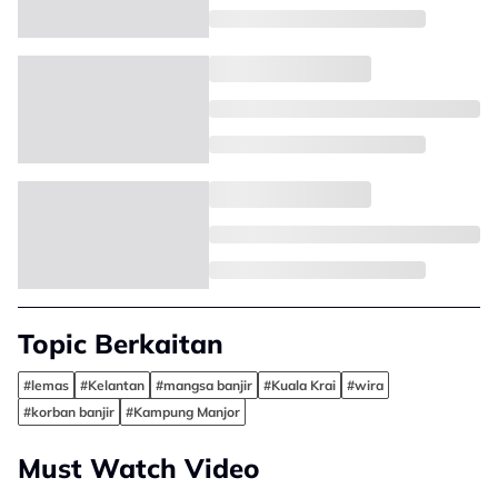
Topic Berkaitan
#lemas
#Kelantan
#mangsa banjir
#Kuala Krai
#wira
#korban banjir
#Kampung Manjor
Must Watch Video