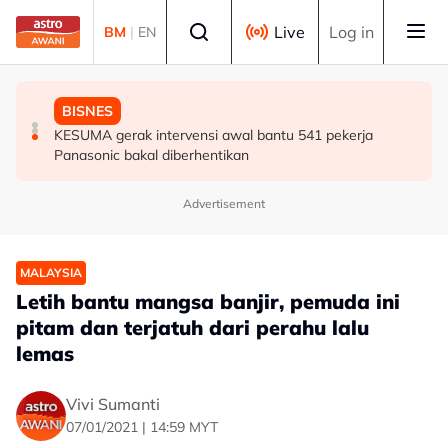
Skip to main content
Select language
Live
Log in
BM
|
EN
MALAYSIA
MALAYSIA
BISNES
Bekas Timbalan Pengerusi Ambank Azlan Hashim
Tiga akta baharu, satu pindaan di bawah Dasar
KESUMA gerak intervensi awal bantu 541 pekerja
meninggal dunia
Perumahan Negara 2026-2035
Panasonic bakal diberhentikan
Advertisement
MALAYSIA
Letih bantu mangsa banjir, pemuda ini
pitam dan terjatuh dari perahu lalu
lemas
Vivi Sumanti
07/01/2021 | 14:59 MYT