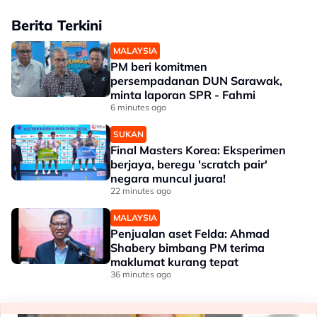
Berita Terkini
MALAYSIA
PM beri komitmen
persempadanan DUN Sarawak,
minta laporan SPR - Fahmi
6 minutes ago
SUKAN
Final Masters Korea: Eksperimen
berjaya, beregu 'scratch pair'
negara muncul juara!
22 minutes ago
MALAYSIA
Penjualan aset Felda: Ahmad
Shabery bimbang PM terima
maklumat kurang tepat
36 minutes ago