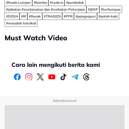
#Kuala Lumpur
#bomba
#cedera
#penduduk
#Jabatan Keselamatan dan Kesihatan Pekerjaan
#JKKP
#terhempas
#DOSH
#lif
#Rosak
#TRAGEDI
#PPR
#pangsapuri
#patah kaki
#masalah teknikal
Must Watch Video
Cara lain mengikuti berita kami
Advertisement