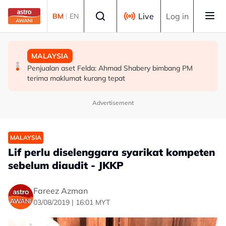
Skip to main content
Select language
Live
Log in
BM
|
EN
MALAYSIA
SUKAN
MALAYSIA
PM beri komitmen persempadanan DUN Sarawak, minta
Final Masters Korea: Eksperimen berjaya, beregu
Penjualan aset Felda: Ahmad Shabery bimbang PM
laporan SPR - Fahmi
'scratch pair' negara muncul juara!
terima maklumat kurang tepat
Advertisement
MALAYSIA
Lif perlu diselenggara syarikat kompeten
sebelum diaudit - JKKP
Fareez Azman
03/08/2019 | 16:01 MYT