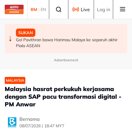
Skip to main content
Select language
Live
Log in
BM
|
EN
MALAYSIA
MALAYSIA
SUKAN
Berita tempatan pilihan sepanjang hari ini
Bapa lemas cuba selamatkan anak jatuh kolam ikan
Gol Pavithran bawa Harimau Malaya ke separuh akhir
Piala ASEAN
Advertisement
MALAYSIA
Malaysia hasrat perkukuh kerjasama
dengan SAP pacu transformasi digital -
PM Anwar
Bernama
08/07/2026 | 18:47 MYT