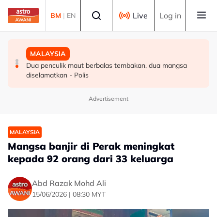
Skip to main content
Select language
Live
Log in
BM
|
EN
MALAYSIA
MALAYSIA
MALAYSIA
TalentCorp lancar MyHeart Global Connect untuk bakat
Selangor sasar bina 200,000 rumah mampu milik di
Dua penculik maut berbalas tembakan, dua mangsa
Malaysia di luar negara
bawah RS-2 - Amirudin
diselamatkan - Polis
Advertisement
MALAYSIA
Mangsa banjir di Perak meningkat
kepada 92 orang dari 33 keluarga
Abd Razak Mohd Ali
15/06/2026 | 08:30 MYT