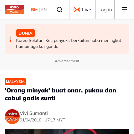
Skip to main content
Select language
Live
Log in
BM
|
EN
MALAYSIA
MALAYSIA
DUNIA
Sistem saringan kru penerbangan perlu dikaji semula,
UKM cipta sejarah anjur Konsert Diraja di DFP
Korea Selatan: Kes penyakit berkaitan haba meningkat
pulihkan keyakinan penumpang - Tiong
hampir tiga kali ganda
Advertisement
MALAYSIA
'Orang minyak' buat onar, pukau dan
cabul gadis sunti
Vivi Sumanti
01/04/2018 | 17:17 MYT