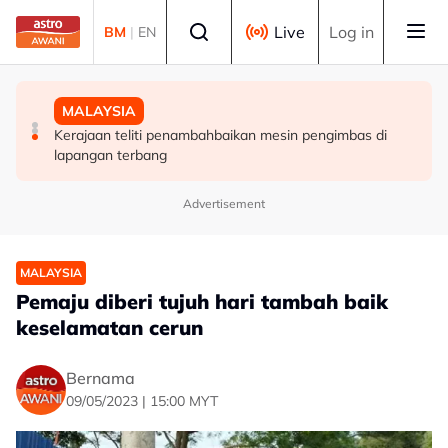
Skip to main content
Select language
Live
Log in
BM
|
EN
MALAYSIA
MALAYSIA
MALAYSIA
88 Captains agih biasiswa lebih RM1 juta, perkasa
Tiga tahun berturut-turut, Astro AWANI ungguli
Kerajaan teliti penambahbaikan mesin pengimbas di
pembangunan bakat
Program Media Pelancongan Terbaik
lapangan terbang
Advertisement
MALAYSIA
Pemaju diberi tujuh hari tambah baik
keselamatan cerun
Bernama
09/05/2023 | 15:00 MYT