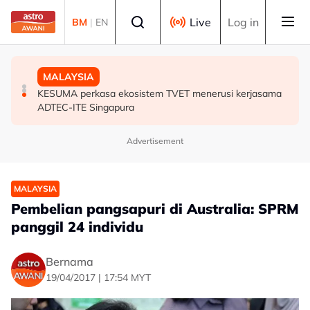
Skip to main content
Select language
Live
Log in
BM
|
EN
MALAYSIA
MALAYSIA
MALAYSIA
PDRM nafi kenyataan palsu dikaitkan dengan
Isu penempatan 40 tahun selesai, 120 keluarga di
KESUMA perkasa ekosistem TVET menerusi kerjasama
Pemangku Timbalan Ketua Polis Negara
Sungkai dan Kuala Bikam terima geran tanah
ADTEC-ITE Singapura
Advertisement
MALAYSIA
Pembelian pangsapuri di Australia: SPRM
panggil 24 individu
Bernama
19/04/2017 | 17:54 MYT