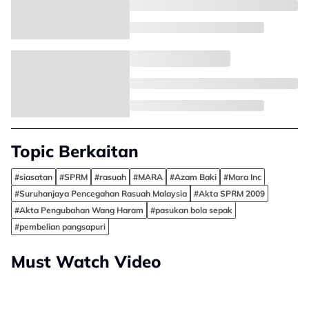
Topic Berkaitan
#siasatan
#SPRM
#rasuah
#MARA
#Azam Baki
#Mara Inc
#Suruhanjaya Pencegahan Rasuah Malaysia
#Akta SPRM 2009
#Akta Pengubahan Wang Haram
#pasukan bola sepak
#pembelian pangsapuri
Must Watch Video