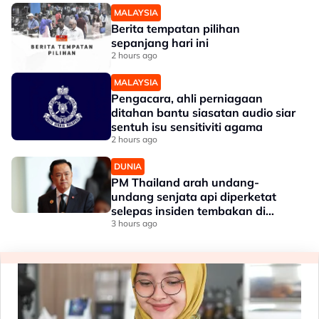
MALAYSIA
Berita tempatan pilihan
sepanjang hari ini
2 hours ago
MALAYSIA
Pengacara, ahli perniagaan
ditahan bantu siasatan audio siar
sentuh isu sensitiviti agama
2 hours ago
DUNIA
PM Thailand arah undang-
undang senjata api diperketat
selepas insiden tembakan di
sekolah
3 hours ago