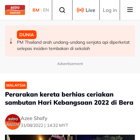
Skip to main content
Select language
Live
Log in
BM
|
EN
MALAYSIA
MALAYSIA
DUNIA
Berita tempatan pilihan sepanjang hari ini
Pengacara, ahli perniagaan ditahan bantu siasatan
PM Thailand arah undang-undang senjata api diperketat
audio siar sentuh isu sensitiviti agama
selepas insiden tembakan di sekolah
Advertisement
MALAYSIA
Perarakan kereta berhias ceriakan
sambutan Hari Kebangsaan 2022 di Bera
Azee Shafy
31/08/2022 | 14:32 MYT