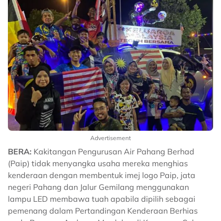
Advertisement
BERA:
Kakitangan Pengurusan Air Pahang Berhad
(Paip) tidak menyangka usaha mereka menghias
kenderaan dengan membentuk imej logo Paip, jata
negeri Pahang dan Jalur Gemilang menggunakan
lampu LED membawa tuah apabila dipilih sebagai
pemenang dalam Pertandingan Kenderaan Berhias