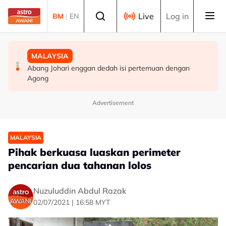
Skip to main content
Select language
Live
Log in
BM
|
EN
MALAYSIA
MALAYSIA
MALAYSIA
Perak teliti bantuan kepada lebih 1,200 pesawah
Polis siasat pemilik, motif bagasi disyaki mengandungi
Abang Johari enggan dedah isi pertemuan dengan
terjejas cuaca panas, bekalan air
bahan letupan
Agong
Advertisement
MALAYSIA
Pihak berkuasa luaskan perimeter
pencarian dua tahanan lolos
Nuzuluddin Abdul Razak
02/07/2021 | 16:58 MYT